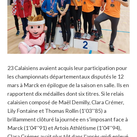
23 Calaisiens avaient acquis leur participation pour
les championnats départementaux disputés le 12
mars à Marck en épilogue de la saison en salle. Ils en
rapportent dix médailles dont six titres. Si le relais
calaisien composé de Maël Demilly, Clara Crémer,
Lily Fontaine et Thomas Rollin (1’03’’85) a
brillamment clôturé la journée en s’imposant face à
Marck (1’04’’91) et Artois Athlétisme (1’04’’94),
Clara Crémer avait plus tôt dans l’après-midi enlevé