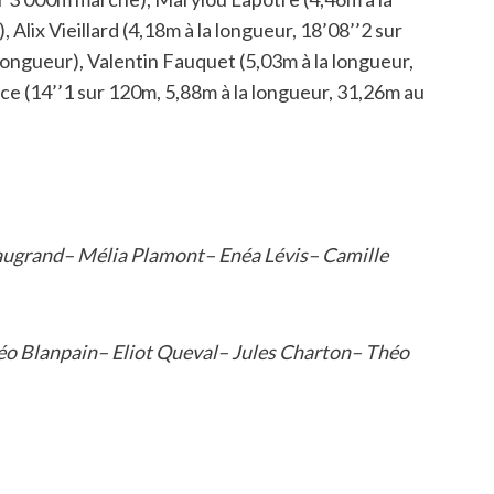
Alix Vieillard (4,18m à la longueur, 18’08’’2 sur
longueur), Valentin Fauquet (5,03m à la longueur,
ce (14’’1 sur 120m, 5,88m à la longueur, 31,26m au
eaugrand– Mélia Plamont– Enéa Lévis– Camille
o Blanpain– Eliot Queval– Jules Charton– Théo