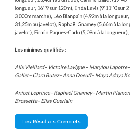
longueur, 16’’9 sur 120m), Enéa Levis (9’11’’0 sur 2 
3 000m marche), Léo Blanpain (4,92m à la longueur, 
31,25m au javelot), Raphaël Gnamey (5,66m à la long
javelot), Firmin Paques-Carlu (5,09m à la longueur)
Les minimes qualifiés :
Alix Vieillard– Victoire Lavigne – Marylou Lapotr
Gallet– Clara Butez– Anna Doeuff– Maya Adaya Ko
Anicet Leprince– Raphaël Gnamey– Martin Plamont
Brossette– Elias Guerlain
Les Résultats Complets