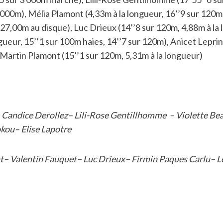
000m), Mélia Plamont (4,33m à la longueur, 16’’9 sur 120m), 
27,00m au disque), Luc Drieux (14’’8 sur 120m, 4,88m à la 
ueur, 15’’1 sur 100m haies, 14’’7 sur 120m), Anicet Leprin
, Martin Plamont (15’’1 sur 120m, 5,31m à la longueur)
e– Candice Derollez– Lili-Rose Gentillhomme – Violette B
kou– Elise Lapotre
– Valentin Fauquet– Luc Drieux– Firmin Paques Carlu– Lé