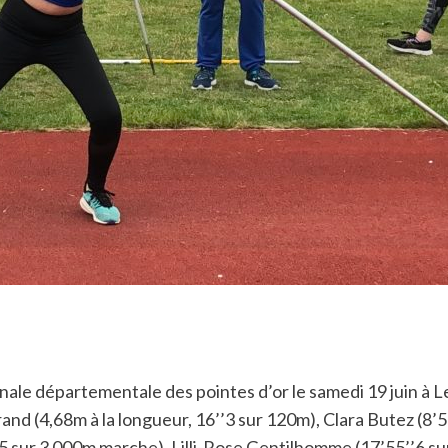
a finale départementale des pointes d’or le samedi 19 juin 
and (4,68m à la longueur, 16’’3 sur 120m), Clara Butez (8’5
’’5 sur 3 000m marche), Lilli-Rose Gentilhomme (17’55’’6 s