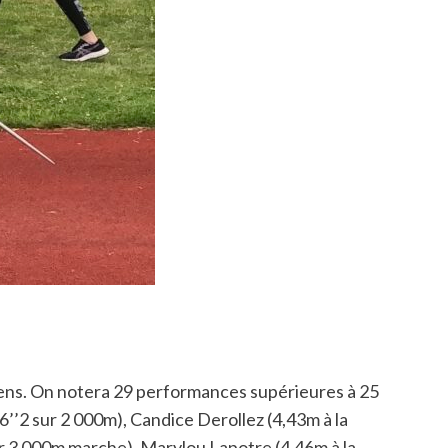
à Lens. On notera 29 performances supérieures à 25
6’’2 sur 2 000m), Candice Derollez (4,43m à la
ur 3 000m marche), Marylou Lapotre (4,46m à la