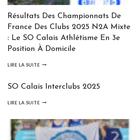
Résultats Des Championnats De
France Des Clubs 2025 N2A Mixte
: Le SO Calais Athlétisme En 3e
Position À Domicile
RÉSULTATS
LIRE LA SUITE
DES
CHAMPIONNATS
DE
SO Calais Interclubs 2025
FRANCE
DES
SO
LIRE LA SUITE
CLUBS
CALAIS
2025
INTERCLUBS
N2A
2025
MIXTE
: