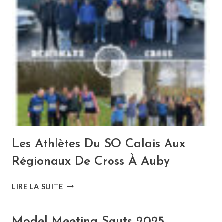
SO
CALAIS
ATHLÉTISME
:
MÉDAILLES,
VICTOIRES
ET
CONTRIBUTIONS
INTERNATIONALES
Les Athlètes Du SO Calais Aux
Régionaux De Cross À Auby
LES
LIRE LA SUITE
ATHLÈTES
DU
SO
Model Meeting Sauts 2025