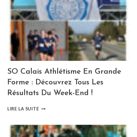
LE
SO
CALAIS
ATHLÉTISME
EN
3E
POSITION
À
DOMICILE
SO Calais Athlétisme En Grande
Forme : Découvrez Tous Les
Résultats Du Week-End !
SO
LIRE LA SUITE
CALAIS
ATHLÉTISME
EN
GRANDE