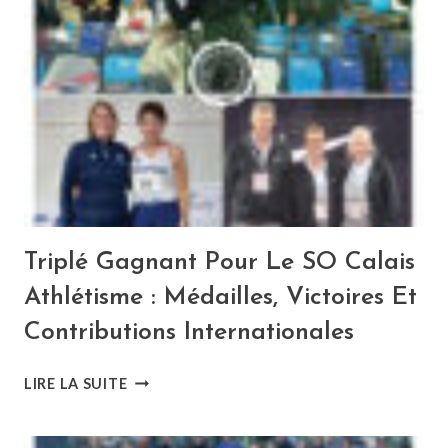
FORME
:
DÉCOUVREZ
TOUS
LES
RÉSULTATS
DU
WEEK-
END
!
Triplé Gagnant Pour Le SO Calais
Athlétisme : Médailles, Victoires Et
Contributions Internationales
TRIPLÉ
LIRE LA SUITE
GAGNANT
POUR
LE