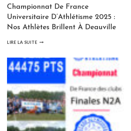
Championnat De France
Universitaire D’Athlétisme 2025 :
Nos Athlètes Brillent À Deauville
CHAMPIONNAT
LIRE LA SUITE
DE
FRANCE
UNIVERSITAIRE
D’ATHLÉTISME
2025
:
NOS
ATHLÈTES
BRILLENT
À
DEAUVILLE