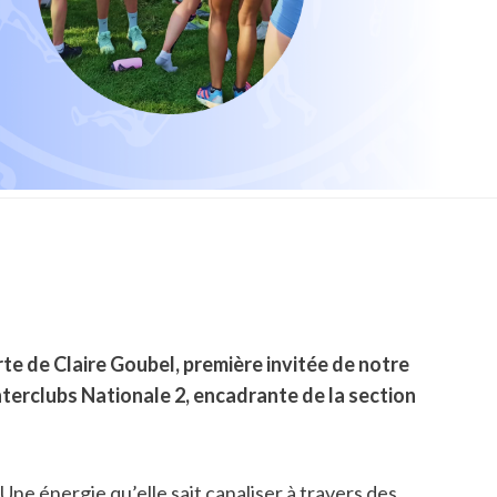
te de Claire Goubel, première invitée de notre
Interclubs Nationale 2, encadrante de la section
ne énergie qu’elle sait canaliser à travers des