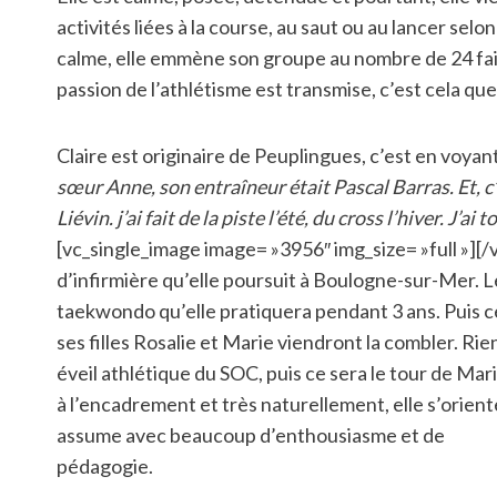
activités liées à la course, au saut ou au lancer sel
calme, elle emmène son groupe au nombre de 24 faire 
passion de l’athlétisme est transmise, c’est cela qu
Claire est originaire de Peuplingues, c’est en voyant
sœur Anne, son entraîneur était Pascal Barras. Et, c
Liévin. j’ai fait de la piste l’été, du cross l’hiver. J
[vc_single_image image= »3956″ img_size= »full »]
d’infirmière qu’elle poursuit à Boulogne-sur-Mer. Le
taekwondo qu’elle pratiquera pendant 3 ans. Puis ce s
ses filles Rosalie et Marie viendront la combler. Rien
éveil athlétique du SOC, puis ce sera le tour de Ma
à l’encadrement et très naturellement, elle s’orien
assume avec beaucoup d’enthousiasme et de
pédagogie.