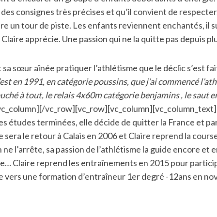
on des consignes très précises et qu’il convient de respecte
un tour de piste. Les enfants reviennent enchantés, il suff
e Claire apprécie. Une passion qui ne la quitte pas depuis 
 sa sœur aînée pratiquer l’athlétisme que le déclic s’est fai
’est en 1991, en catégorie poussins, que j’ai commencé l’ath
’ai touché à tout, le relais 4x60m catégorie benjamins , le saut
[/vc_column][/vc_row][vc_row][vc_column][vc_column_text]
s études terminées, elle décide de quitter la France et par
era le retour à Calais en 2006 et Claire reprend la course à
 ne l’arrête, sa passion de l’athlétisme la guide encore et e
rie… Claire reprend les entraînements en 2015 pour particip
te vers une formation d’entraîneur 1er degré -12ans en nov