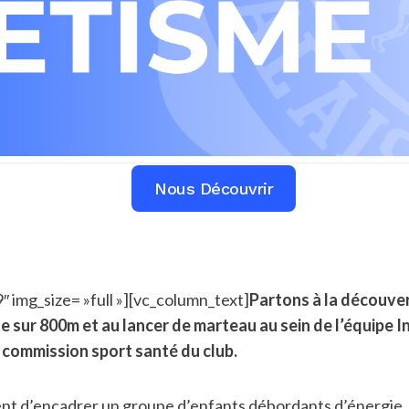
Nous Découvrir
 img_size= »full »][vc_column_text]
Partons à la découver
te sur 800m et au lancer de marteau au sein de l’équipe 
a commission sport santé du club.
ient d’encadrer un groupe d’enfants débordants d’énergie. U