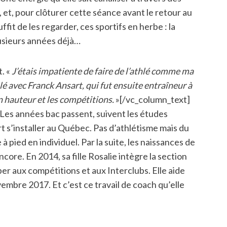
r, et, pour clôturer cette séance avant le retour au
it de les regarder, ces sportifs en herbe : la
plusieurs années déjà…
t. «
J’étais impatiente de faire de l’athlé comme ma
lé avec Franck Ansart, qui fut ensuite entraîneur à
 en hauteur et les compétitions.
»[/vc_column_text]
Les années bac passent, suivent les études
t s’installer au Québec. Pas d’athlétisme mais du
 pied en individuel. Par la suite, les naissances de
ncore. En 2014, sa fille Rosalie intègre la section
er aux compétitions et aux Interclubs. Elle aide
embre 2017. Et c’est ce travail de coach qu’elle