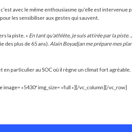
c’est avec le même enthousiasme qu’elle est intervenue po
pour les sensibiliser aux gestes qui sauvent.
rs la piste. «
En tant qu’athlète, je suis attirée par la piste
e des plus de 65 ans)
. Alain Boyadjan me prépare mes plans
t en particulier au SOC où il règne un climat fort agréable.
e image= »5430″ img_size= »full »][/vc_column][/vc_row]