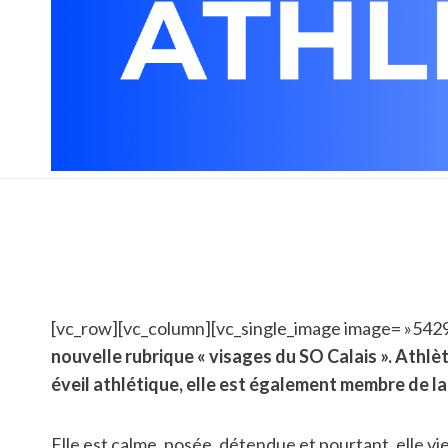
[vc_row][vc_column][vc_single_image image= »5429″
nouvelle rubrique « visages du SO Calais ». Athlè
éveil athlétique, elle est également membre de l
Elle est calme, posée, détendue et pourtant, elle v