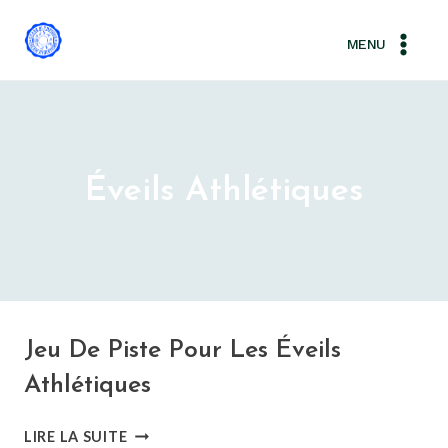
Aller
au
MENU
contenu
Éveils Athlétiques
Jeu De Piste Pour Les Éveils
Athlétiques
JEU
LIRE LA SUITE