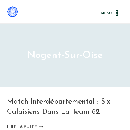
Aller
au
MENU
contenu
Nogent-Sur-Oise
Match Interdépartemental : Six
Calaisiens Dans La Team 62
MATCH
LIRE LA SUITE