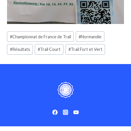
Étiquettes
#
Championnat de France de Trail
#
Normandie
de
la
#
Résultats
#
Trail Court
#
Trail Fort et Vert
publication :