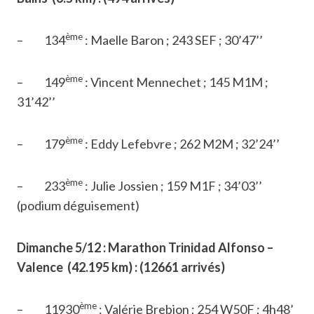
ème
– 134
: Maelle Baron ; 243 SEF ; 30’47’’
ème
– 149
: Vincent Mennechet ; 145 M1M ;
31’42’’
ème
– 179
: Eddy Lefebvre ; 262 M2M ; 32’24’’
ème
– 233
: Julie Jossien ; 159 M1F ; 34’03’’
(podium déguisement)
Dimanche 5/12 : Marathon Trinidad Alfonso –
Valence (42.195 km) : (12661 arrivés)
ème
– 11930
: Valérie Brebion ; 254 W50F ; 4h48’