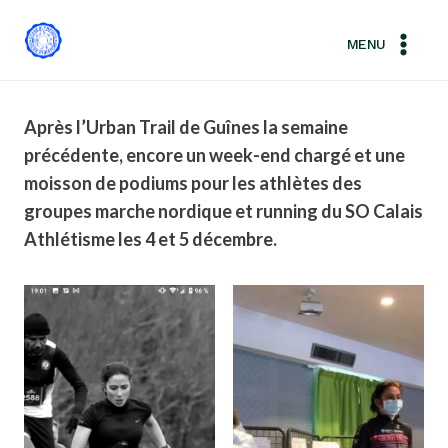
Aller
au
MENU
contenu
Après l’Urban Trail de Guînes la semaine
précédente, encore un week-end chargé et une
moisson de podiums pour les athlètes des
groupes marche nordique et running du SO Calais
Athlétisme les 4 et 5 décembre.