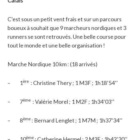
Calais
C’est sous un petit vent frais et sur un parcours
boueux à souhait que 9 marcheurs nordiques et 3
runners se sont retrouvés. Une belle course pour
tout le monde et une belle organisation !
Marche Nordique 10 km : (18 arrivés)
ère
– 1
: Christine Thery ; 1 M3F ; 1h18’54’’
ème
– 7
: Valérie Morel ; 1 M2F ; 1h34’03’’
ème
– 8
: Bernard Lenglet ; 1 M7M ; 1h37’34’’
ème
– 10
: Catherine Hermel ; 2 M3F ; 1h42’20’’