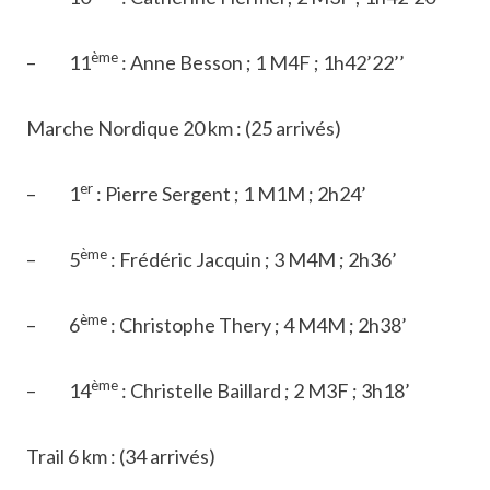
ème
– 11
: Anne Besson ; 1 M4F ; 1h42’22’’
Marche Nordique 20 km : (25 arrivés)
er
– 1
: Pierre Sergent ; 1 M1M ; 2h24’
ème
– 5
: Frédéric Jacquin ; 3 M4M ; 2h36’
ème
– 6
: Christophe Thery ; 4 M4M ; 2h38’
ème
– 14
: Christelle Baillard ; 2 M3F ; 3h18’
Trail 6 km : (34 arrivés)