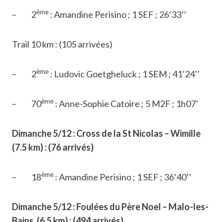
ème
– 2
: Amandine Perisino ; 1 SEF ; 26’33’’
Trail 10 km : (105 arrivées)
ème
– 2
: Ludovic Goetgheluck ; 1 SEM ; 41’24’’
ème
– 70
: Anne-Sophie Catoire ; 5 M2F ; 1h07’
Dimanche 5/12 : Cross de la St Nicolas – Wimille
(7.5 km) : (76 arrivés)
ème
– 18
: Amandine Perisino ; 1 SEF ; 36’40’’
Dimanche 5/12 : Foulées du Père Noel – Malo-les-
Bains (6.5 km) : (494 arrivés)