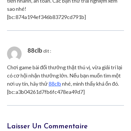
tiền nhanh, an toàn. Các bạn thử trải nghiệm xem
sao nhé!
[bc:874a194ef346b83729cd791b]
88clb
dit :
Chơi game bài đổi thưởng thật thú vị, vừa giải trí lại
có cơ hội nhận thưởng lớn. Nếu bạn muốn tìm một
nơi uy tín, hãy thử
88clb
nhé, mình thấy khá ổn đó.
[bc:a3b04261d7fb6fc478ea49d7]
Laisser Un Commentaire