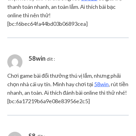
thanh toán nhanh, an toàn lắm. Ai thích bài bạc
online thì nên thử!
[bc:f6bec64fa44bd03b06893cea]
58win
dit :
Chơi game bài đổi thưởng thú vị lắm, nhưng phải
chọn nhà cái uy tín. Mình hay chơi tại
58win
, rút tiền
nhanh, an toàn. Ai thích đánh bài online thì thử nhé!
[bc:6a17219b6a9e08e83956e2c5]
S8