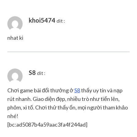
khoi5474
dit :
nhat ki
S8
dit :
Chơi game bài đổi thưởng ở
S8
thấy uy tín và nạp
rút nhanh. Giao diện đẹp, nhiều trò như tiến lên,
phỏm, xì tố. Chơi thử thấy ổn, mọi người tham khảo
nhé!
[bc:ad5087b4a59aac3fa4f244ad]