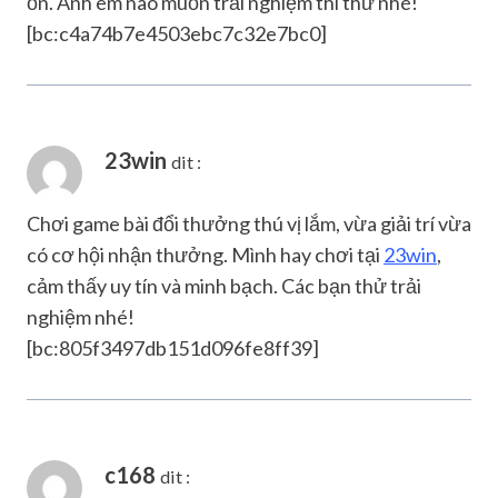
ổn. Anh em nào muốn trải nghiệm thì thử nhé!
[bc:c4a74b7e4503ebc7c32e7bc0]
23win
dit :
Chơi game bài đổi thưởng thú vị lắm, vừa giải trí vừa
có cơ hội nhận thưởng. Mình hay chơi tại
23win
,
cảm thấy uy tín và minh bạch. Các bạn thử trải
nghiệm nhé!
[bc:805f3497db151d096fe8ff39]
c168
dit :