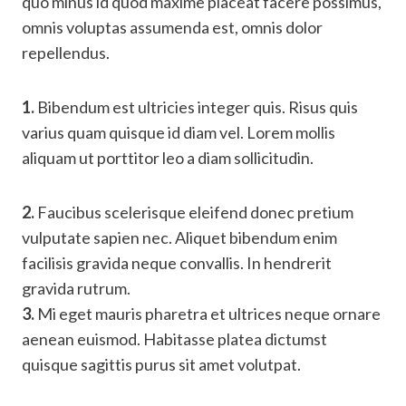
quo minus id quod maxime placeat facere possimus,
omnis voluptas assumenda est, omnis dolor
repellendus.
1.
Bibendum est ultricies integer quis. Risus quis
varius quam quisque id diam vel. Lorem mollis
aliquam ut porttitor leo a diam sollicitudin.
2.
Faucibus scelerisque eleifend donec pretium
vulputate sapien nec. Aliquet bibendum enim
facilisis gravida neque convallis. In hendrerit
gravida rutrum.
3.
Mi eget mauris pharetra et ultrices neque ornare
aenean euismod. Habitasse platea dictumst
quisque sagittis purus sit amet volutpat.