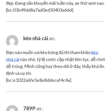
đẹp. Đang săn khuyến mãi tuần này, ae thử xem sao.
[bc:01b49dd8a7ad0ed50403a66d]
kèo nhà cái
dit :
Bạn nào muốn soi kèo bóng đá thì tham khảo
kèo
nhà cái
này nhé, tỷ lệ cược cập nhật liên tục, dễ chơi
dễ trúng. Mình cũng hay theo dõi ở đây, thấy khá ổn
định và uy tín.
[bc:e1022a6fe5e8e8ddecaf4c4a]
789P
dit :