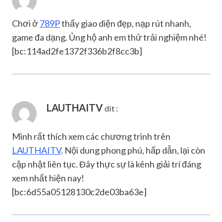
Chơi ở
789P
thấy giao diện đẹp, nạp rút nhanh,
game đa dạng. Ủng hộ anh em thử trải nghiệm nhé!
[bc:114ad2fe1372f336b2f8cc3b]
LAUTHAITV
dit :
Mình rất thích xem các chương trình trên
LAUTHAITV
. Nội dung phong phú, hấp dẫn, lại còn
cập nhật liên tục. Đây thực sự là kênh giải trí đáng
xem nhất hiện nay!
[bc:6d55a05128130c2de03ba63e]