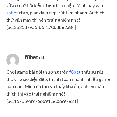
vừa có cơ hội kiếm thêm thu nhập. Mình hay vào
shbet
chơi, giao diện đẹp, rút tiền nhanh. Ai thích
thử vận may thì nên trải nghiệm nhé!
[bc:3325d79a5fb5f170bdbe2a84]
f8bet
dit :
Chơi game bài đổi thưởng trên
f8bet
thật sự rất
thú vị. Giao diện đẹp, thanh toán nhanh, nhiều game
hấp dẫn. Mình đã thử và thấy khá ổn, anh em nào
thích thì vào trải nghiệm nhé!
[bc:167b5989766691ce02e97e24]