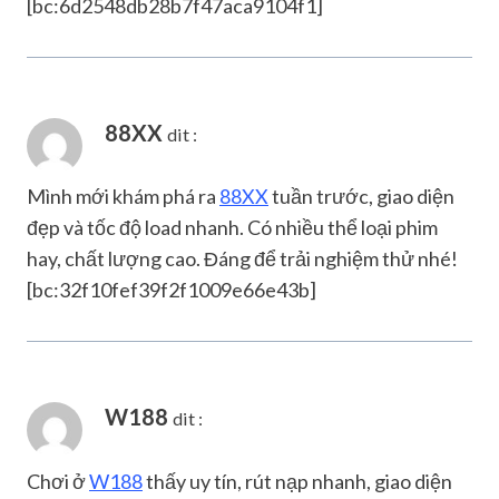
[bc:6d2548db28b7f47aca9104f1]
88XX
dit :
Mình mới khám phá ra
88XX
tuần trước, giao diện
đẹp và tốc độ load nhanh. Có nhiều thể loại phim
hay, chất lượng cao. Đáng để trải nghiệm thử nhé!
[bc:32f10fef39f2f1009e66e43b]
W188
dit :
Chơi ở
W188
thấy uy tín, rút nạp nhanh, giao diện