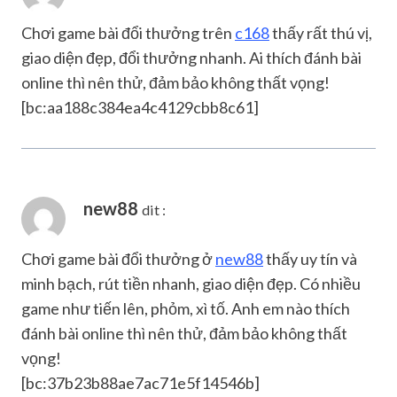
Chơi game bài đổi thưởng trên
c168
thấy rất thú vị,
giao diện đẹp, đổi thưởng nhanh. Ai thích đánh bài
online thì nên thử, đảm bảo không thất vọng!
[bc:aa188c384ea4c4129cbb8c61]
new88
dit :
Chơi game bài đổi thưởng ở
new88
thấy uy tín và
minh bạch, rút tiền nhanh, giao diện đẹp. Có nhiều
game như tiến lên, phỏm, xì tố. Anh em nào thích
đánh bài online thì nên thử, đảm bảo không thất
vọng!
[bc:37b23b88ae7ac71e5f14546b]