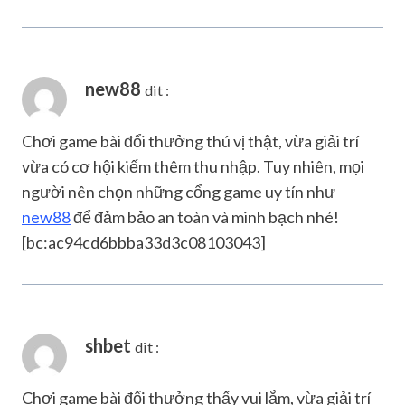
new88
dit :
Chơi game bài đổi thưởng thú vị thật, vừa giải trí
vừa có cơ hội kiếm thêm thu nhập. Tuy nhiên, mọi
người nên chọn những cổng game uy tín như
new88
để đảm bảo an toàn và minh bạch nhé!
[bc:ac94cd6bbba33d3c08103043]
shbet
dit :
Chơi game bài đổi thưởng thấy vui lắm, vừa giải trí