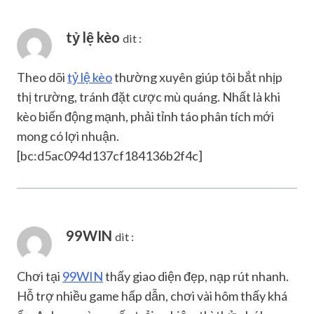
tỷ lệ kèo
dit :
Theo dõi
tỷ lệ kèo
thường xuyên giúp tôi bắt nhịp
thị trường, tránh đặt cược mù quáng. Nhất là khi
kèo biến động mạnh, phải tỉnh táo phân tích mới
mong có lợi nhuận.
[bc:d5ac094d137cf184136b2f4c]
99WIN
dit :
Chơi tại
99WIN
thấy giao diện đẹp, nạp rút nhanh.
Hỗ trợ nhiều game hấp dẫn, chơi vài hôm thấy khá