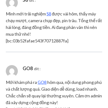
dit :
Mình mới trải nghiệm
S8
được vài hôm, thấy máy
chạy mượt, camera chụp đẹp, pin trâu. Tổng thể rất
hài lòng, đáng đồng tiền. Ai đang phân vân thì nên
mua thử nhé!
[bc:03b52fafae543f70712887fa]
GO8
dit :
Mới khám phá ra
GO8
hôm qua, nội dung phong phú
và chất lượng quá. Giao diện dễ dùng, load nhanh.
Chắc chắn sẽ quay lại thường xuyên. Cảm ơn admin
đã xây dựng cộng đồng này!