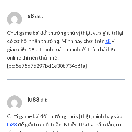
s8
dit :
Chơi game bài đổi thưởng thú vị thật, vừa giải trí lại
có cơ hội nhận thưởng. Mình hay chơi trên
s8
vì
giao diện đẹp, thanh toán nhanh. Ai thích bài bạc
online thì nên thử nhé!
[bc:5e75676297bd1e30b734b6fa]
lu88
dit :
Chơi game bài đổi thưởng thú vị thật, mình hay vào
lu88
để giải trí cuối tuần. Nhiều tựa bài hấp dẫn, rút