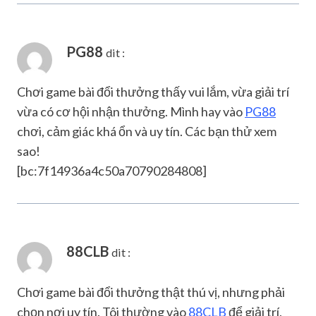
PG88
dit :
Chơi game bài đổi thưởng thấy vui lắm, vừa giải trí
vừa có cơ hội nhận thưởng. Mình hay vào
PG88
chơi, cảm giác khá ổn và uy tín. Các bạn thử xem
sao!
[bc:7f14936a4c50a70790284808]
88CLB
dit :
Chơi game bài đổi thưởng thật thú vị, nhưng phải
chọn nơi uy tín. Tôi thường vào
88CLB
để giải trí,